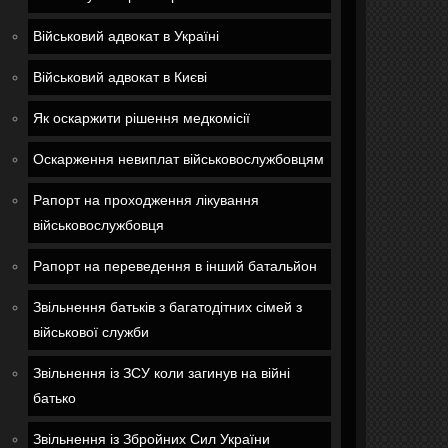
Військовий адвокат в Україні
Військовий адвокат в Києві
Як оскаржити рішення медкомісії
Оскарження невиплат військовослужбовцям
Рапорт на проходження лікування
військовослужбовця
Рапорт на переведення в інший батальйон
Звільнення батьків з багатодітних сімей з
військової служби
Звільнення із ЗСУ коли загинув на війні
батько
Звільнення із Збройних Сил України