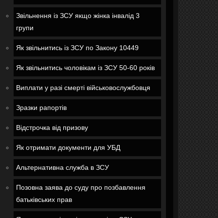
Звільнення із ЗСУ якщо жінка інвалід 3
групи
Як звільнитись із ЗСУ по Закону 10449
Як звільнитись чоловікам із ЗСУ 50-60 років
Виплати у разі смерті військовослужбовця
Зразки рапортів
Відстрочка від призову
Як отримати документи для УБД
Альтернативна служба в ЗСУ
Позовна заява до суду про позбавлення
батьківських прав