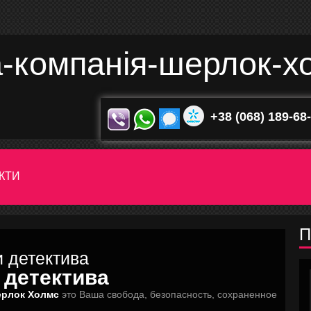
-компанія-шерлок-хо
+38 (068) 189-68
КТИ
П
и детектива
 детектива
ерлок Холмс
это Ваша свобода, безопасность, сохраненное