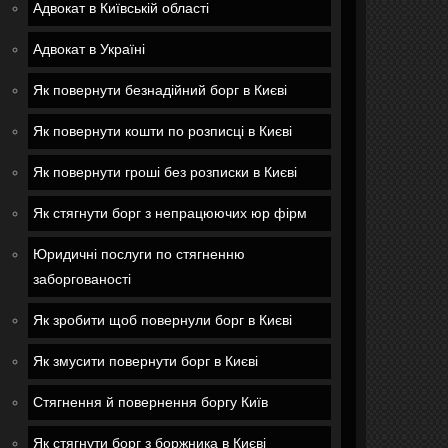
Адвокат в Київській області
Адвокат в Україні
Як повернути безнадійний борг в Києві
Як повернути кошти по розписці в Києві
Як повернути гроші без розписки в Києві
Як стягнути борг з непрацюючих юр фірм
Юридичні послуги по стягненню
заборгованості
Як зробити щоб повернули борг в Києві
Як змусити повернути борг в Києві
Стягнення й повернення боргу Київ
Як стягнути борг з боржника в Києві