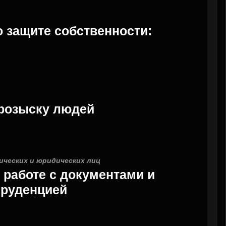
о защите собственности:
 розыску людей
ических и юридических лиц
о работе с документами и
руденцией