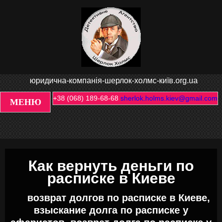
юридична-компанія-шерлок-холмс-київ.org.ua
+38 (068) 189-68-68
sherlok.holms.kiev@gmail.com
МЕНЮ
Как вернуть деньги по
расписке в Киеве
возврат долгов по расписке в Киеве,
взыскание долга по расписке у